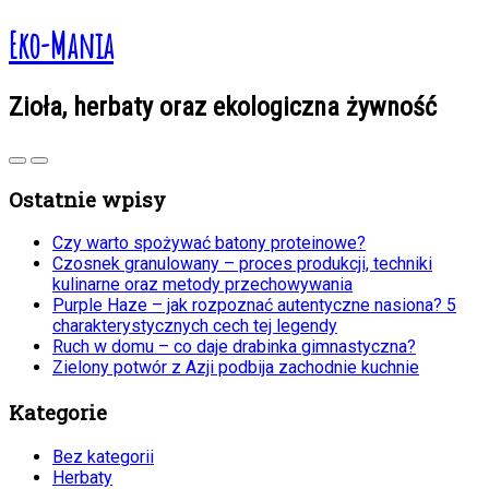
Eko-Mania
Zioła, herbaty oraz ekologiczna żywność
Ostatnie wpisy
Czy warto spożywać batony proteinowe?
Czosnek granulowany – proces produkcji, techniki
kulinarne oraz metody przechowywania
Purple Haze – jak rozpoznać autentyczne nasiona? 5
charakterystycznych cech tej legendy
Ruch w domu – co daje drabinka gimnastyczna?
Zielony potwór z Azji podbija zachodnie kuchnie
Kategorie
Bez kategorii
Herbaty