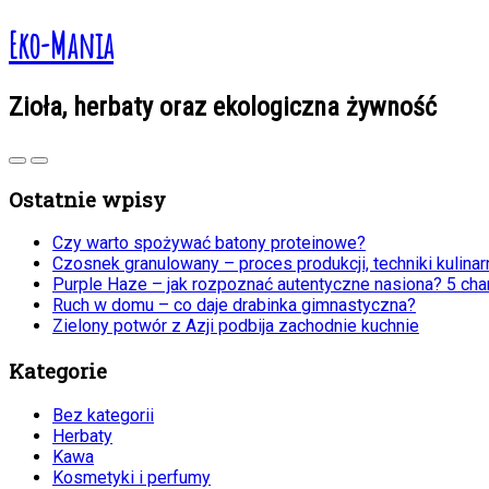
Eko-Mania
Zioła, herbaty oraz ekologiczna żywność
Ostatnie wpisy
Czy warto spożywać batony proteinowe?
Czosnek granulowany – proces produkcji, techniki kulin
Purple Haze – jak rozpoznać autentyczne nasiona? 5 cha
Ruch w domu – co daje drabinka gimnastyczna?
Zielony potwór z Azji podbija zachodnie kuchnie
Kategorie
Bez kategorii
Herbaty
Kawa
Kosmetyki i perfumy