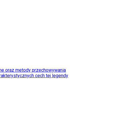
arne oraz metody przechowywania
rakterystycznych cech tej legendy