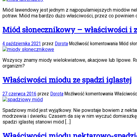
Miód lawendowy jest jednym z najpopularniejszych miodów nekt
potraw. Miód ma bardzo dużo właściwości, przez co powinien 
Miód słonecznikowy – właściwości i 
4 października 2021
przez
Dorota
·
Możliwość komentowania
Miód sło
Wszyscy znamy miody wielokwiatowe, akacjowe lub lipowe. Równ
organizm?
Właściwości miodu ze spadzi iglastej
27 czerwca 2016
przez
Dorota
·
Możliwość komentowania
Właściwości
Spadziowy miód jest wyjątkowy. Nie powstaje bowiem z nektaru
modrzewia i świerku. Czasem da się w nim wyczuć domieszkę
spadzi iglastej stanowi miód […]
Właściwości miodu nektarowo-spadz