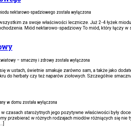
miodu nektarowo-spadziowego
została wyłączona
szystkim za swoje właściwości lecznicze. Już 2-4 łyżek miodu 
hodzenia. Miód nektarowo-spadziowy To miód, który łączy w sobi
rowy
kwiatowy – smaczny i zdrowy
została wyłączona
 się w ustach, świetnie smakuje zarówno sam, a także jako dodate
kru do herbaty czy też naparów ziołowych. Szczególnie smaczną
any w domu
została wyłączona
 w czasach starożytnych jego pozytywne właściwości były doce
my przebierać w różnych rodzajach miodów różniących się nie 
…]