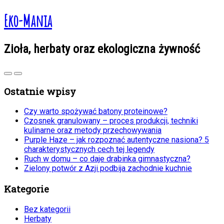
Eko-Mania
Zioła, herbaty oraz ekologiczna żywność
Ostatnie wpisy
Czy warto spożywać batony proteinowe?
Czosnek granulowany – proces produkcji, techniki
kulinarne oraz metody przechowywania
Purple Haze – jak rozpoznać autentyczne nasiona? 5
charakterystycznych cech tej legendy
Ruch w domu – co daje drabinka gimnastyczna?
Zielony potwór z Azji podbija zachodnie kuchnie
Kategorie
Bez kategorii
Herbaty