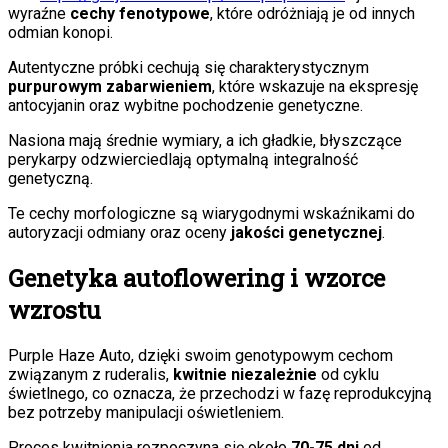
wyraźne
cechy fenotypowe
, które odróżniają je od innych
odmian konopi.
Autentyczne próbki cechują się charakterystycznym
purpurowym zabarwieniem
, które wskazuje na ekspresję
antocyjanin oraz wybitne pochodzenie genetyczne.
Nasiona mają średnie wymiary, a ich gładkie, błyszczące
perykarpy odzwierciedlają optymalną integralność
genetyczną.
Te cechy morfologiczne są wiarygodnymi wskaźnikami do
autoryzacji odmiany oraz oceny
jakości genetycznej
.
Genetyka autoflowering i wzorce
wzrostu
Purple Haze Auto, dzięki swoim genotypowym cechom
związanym z ruderalis,
kwitnie niezależnie
od cyklu
świetlnego, co oznacza, że przechodzi w fazę reprodukcyjną
bez potrzeby manipulacji oświetleniem.
Proces kwitnienia rozpoczyna się około
70-75 dni
od