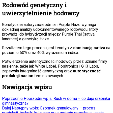
Rodowód genetyczny i
uwierzytelnienie hodowcy
Genetyczna autoryzacja odmian Purple Haze wymaga
dokładnej analizy udokumentowanego rodowodu, który
prowadzi do hybrydyzacji między Purple Thai (sativa
landrace) a genetyką Haze.
Rezultatem tego procesu jest fenotyp z
dominacją sativa
na
poziomie 60% oraz 40% wyrażeniem indica.
Potwierdzenie autentyczności hodowcy przez uznane firmy
nasienne, takie jak White Label, Positronics i G13 Labs,
zapewnia integralność genetyczną oraz
autentyczność
produkcji nasion
feminizowanych.
Nawigacja wpisu
Poprzednie
Poprzedni wpis:
Ruch w domu – co daje drabinka
gimnastyczna?
Dalej
Następny wpis:
Czosnek granulowany – proces
produkcji, techniki kulinarne oraz metody przechowywania