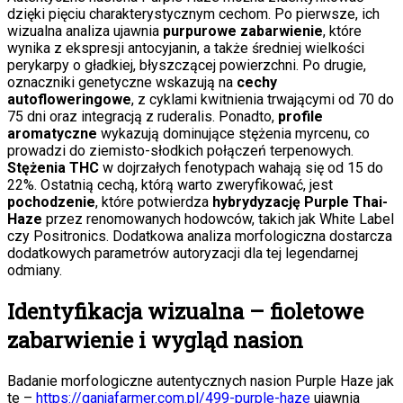
dzięki pięciu charakterystycznym cechom. Po pierwsze, ich
wizualna analiza ujawnia
purpurowe zabarwienie
, które
wynika z ekspresji antocyjanin, a także średniej wielkości
perykarpy o gładkiej, błyszczącej powierzchni. Po drugie,
oznaczniki genetyczne wskazują na
cechy
autofloweringowe
, z cyklami kwitnienia trwającymi od 70 do
75 dni oraz integracją z ruderalis. Ponadto,
profile
aromatyczne
wykazują dominujące stężenia myrcenu, co
prowadzi do ziemisto-słodkich połączeń terpenowych.
Stężenia THC
w dojrzałych fenotypach wahają się od 15 do
22%. Ostatnią cechą, którą warto zweryfikować, jest
pochodzenie
, które potwierdza
hybrydyzację Purple Thai-
Haze
przez renomowanych hodowców, takich jak White Label
czy Positronics. Dodatkowa analiza morfologiczna dostarcza
dodatkowych parametrów autoryzacji dla tej legendarnej
odmiany.
Identyfikacja wizualna – fioletowe
zabarwienie i wygląd nasion
Badanie morfologiczne autentycznych nasion Purple Haze jak
te –
https://ganjafarmer.com.pl/499-purple-haze
ujawnia