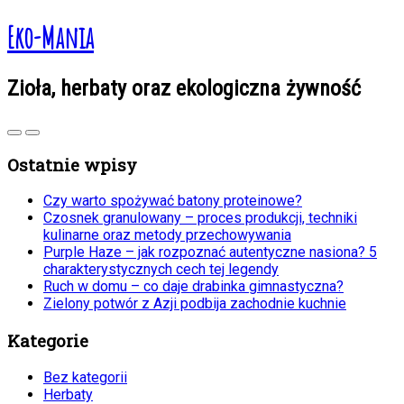
Eko-Mania
Zioła, herbaty oraz ekologiczna żywność
Ostatnie wpisy
Czy warto spożywać batony proteinowe?
Czosnek granulowany – proces produkcji, techniki
kulinarne oraz metody przechowywania
Purple Haze – jak rozpoznać autentyczne nasiona? 5
charakterystycznych cech tej legendy
Ruch w domu – co daje drabinka gimnastyczna?
Zielony potwór z Azji podbija zachodnie kuchnie
Kategorie
Bez kategorii
Herbaty