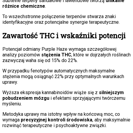
Subtelne terpeny sandałowe i lawendowe tworzą
unikalne
różnice chemiczne
.
To wszechstronne połączenie terpenów stwarza znaki
identyfikacyjne oraz potencjalne synergie terapeutyczne.
Zawartość THC i wskaźniki potencji
Potencjał odmiany Purple Haze wymaga szczegółowej
analizy poziomów
stężenia THC
, które w dojrzałych roślinach
zazwyczaj waha się od 15% do 22%.
W przypadku fenotypów automatycznych maksymalne
stężenia mogą osiągnąć 22% przy optymalnych warunkach
uprawy.
Wyższa ekspresja kannabinoidów wiąże się z
silniejszym
pobudzeniem mózgu
i efektami sprzyjającymi twórczemu
myśleniu.
Metodyka uprawy ma istotny wpływ na końcową moc, co
wymaga
precyzyjnej kontroli środowiska
, aby maksymalnie
rozwinąć terapeutyczne i psychoaktywne związki.