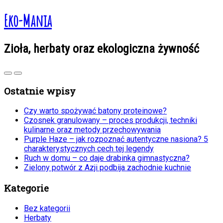
Eko-Mania
Zioła, herbaty oraz ekologiczna żywność
Ostatnie wpisy
Czy warto spożywać batony proteinowe?
Czosnek granulowany – proces produkcji, techniki
kulinarne oraz metody przechowywania
Purple Haze – jak rozpoznać autentyczne nasiona? 5
charakterystycznych cech tej legendy
Ruch w domu – co daje drabinka gimnastyczna?
Zielony potwór z Azji podbija zachodnie kuchnie
Kategorie
Bez kategorii
Herbaty