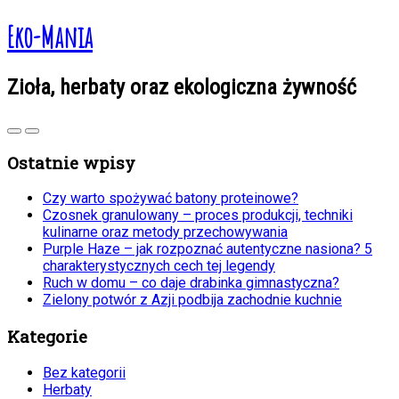
Eko-Mania
Zioła, herbaty oraz ekologiczna żywność
Ostatnie wpisy
Czy warto spożywać batony proteinowe?
Czosnek granulowany – proces produkcji, techniki
kulinarne oraz metody przechowywania
Purple Haze – jak rozpoznać autentyczne nasiona? 5
charakterystycznych cech tej legendy
Ruch w domu – co daje drabinka gimnastyczna?
Zielony potwór z Azji podbija zachodnie kuchnie
Kategorie
Bez kategorii
Herbaty