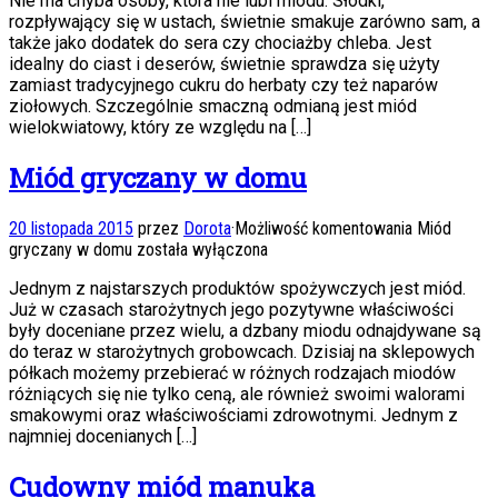
Nie ma chyba osoby, która nie lubi miodu. Słodki,
rozpływający się w ustach, świetnie smakuje zarówno sam, a
także jako dodatek do sera czy chociażby chleba. Jest
idealny do ciast i deserów, świetnie sprawdza się użyty
zamiast tradycyjnego cukru do herbaty czy też naparów
ziołowych. Szczególnie smaczną odmianą jest miód
wielokwiatowy, który ze względu na […]
Miód gryczany w domu
20 listopada 2015
przez
Dorota
·
Możliwość komentowania
Miód
gryczany w domu
została wyłączona
Jednym z najstarszych produktów spożywczych jest miód.
Już w czasach starożytnych jego pozytywne właściwości
były doceniane przez wielu, a dzbany miodu odnajdywane są
do teraz w starożytnych grobowcach. Dzisiaj na sklepowych
półkach możemy przebierać w różnych rodzajach miodów
różniących się nie tylko ceną, ale również swoimi walorami
smakowymi oraz właściwościami zdrowotnymi. Jednym z
najmniej docenianych […]
Cudowny miód manuka