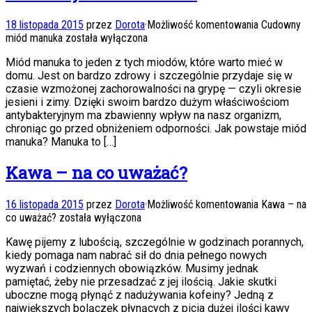
18 listopada 2015
przez
Dorota
·
Możliwość komentowania
Cudowny
miód manuka
została wyłączona
Miód manuka to jeden z tych miodów, które warto mieć w
domu. Jest on bardzo zdrowy i szczególnie przydaje się w
czasie wzmożonej zachorowalności na grypę — czyli okresie
jesieni i zimy. Dzięki swoim bardzo dużym właściwościom
antybakteryjnym ma zbawienny wpływ na nasz organizm,
chroniąc go przed obniżeniem odporności. Jak powstaje miód
manuka? Manuka to […]
Kawa – na co uważać?
16 listopada 2015
przez
Dorota
·
Możliwość komentowania
Kawa – na
co uważać?
została wyłączona
Kawę pijemy z lubością, szczególnie w godzinach porannych,
kiedy pomaga nam nabrać sił do dnia pełnego nowych
wyzwań i codziennych obowiązków. Musimy jednak
pamiętać, żeby nie przesadzać z jej ilością. Jakie skutki
uboczne mogą płynąć z nadużywania kofeiny? Jedną z
największych bolączek płynących z picia dużej ilości kawy