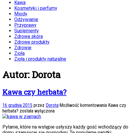
Kawa
Kosmetyki i perfumy
Miody
Odżywianie
Przyprawy
Suplementy
Zdrowa skóra
Zdrowe produkty
Zdrowie
Zioła
Zioła i produkty naturalne
Autor:
Dorota
Kawa czy herbata?
16 grudnia 2015
przez
Dorota
·
Możliwość komentowania
Kawa czy
herbata?
została wyłączona
Pytanie, które na wstępie usłyszy każdy gość wchodzący do
domu szanującej się gospodyni. Te popularne napitki