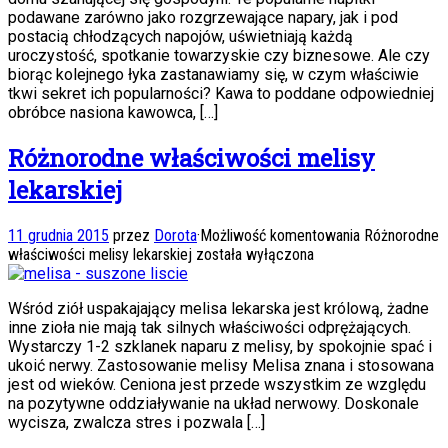
podawane zarówno jako rozgrzewające napary, jak i pod
postacią chłodzących napojów, uświetniają każdą
uroczystość, spotkanie towarzyskie czy biznesowe. Ale czy
biorąc kolejnego łyka zastanawiamy się, w czym właściwie
tkwi sekret ich popularności? Kawa to poddane odpowiedniej
obróbce nasiona kawowca, […]
Różnorodne właściwości melisy
lekarskiej
11 grudnia 2015
przez
Dorota
·
Możliwość komentowania
Różnorodne
właściwości melisy lekarskiej
została wyłączona
Wśród ziół uspakajający melisa lekarska jest królową, żadne
inne zioła nie mają tak silnych właściwości odprężających.
Wystarczy 1-2 szklanek naparu z melisy, by spokojnie spać i
ukoić nerwy. Zastosowanie melisy Melisa znana i stosowana
jest od wieków. Ceniona jest przede wszystkim ze względu
na pozytywne oddziaływanie na układ nerwowy. Doskonale
wycisza, zwalcza stres i pozwala […]