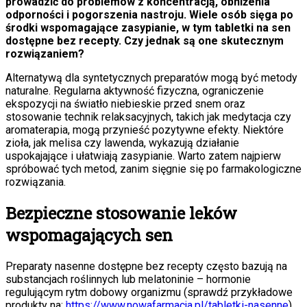
prowadzić do problemów z koncentracją, obniżenia
odporności i pogorszenia nastroju. Wiele osób sięga po
środki wspomagające zasypianie, w tym tabletki na sen
dostępne bez recepty. Czy jednak są one skutecznym
rozwiązaniem?
Alternatywą dla syntetycznych preparatów mogą być metody
naturalne. Regularna aktywność fizyczna, ograniczenie
ekspozycji na światło niebieskie przed snem oraz
stosowanie technik relaksacyjnych, takich jak medytacja czy
aromaterapia, mogą przynieść pozytywne efekty. Niektóre
zioła, jak melisa czy lawenda, wykazują działanie
uspokajające i ułatwiają zasypianie. Warto zatem najpierw
spróbować tych metod, zanim sięgnie się po farmakologiczne
rozwiązania.
Bezpieczne stosowanie leków
wspomagających sen
Preparaty nasenne dostępne bez recepty często bazują na
substancjach roślinnych lub melatoninie – hormonie
regulującym rytm dobowy organizmu (sprawdź przykładowe
produkty na:
https://www.nowafarmacja.pl/tabletki-nasenne
).