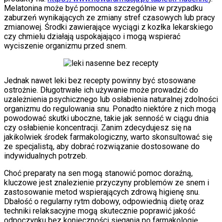
Melatonina może być pomocna szczególnie w przypadku
zaburzeń wynikających ze zmiany stref czasowych lub pracy
zmianowej. Środki zawierające wyciągi z kozłka lekarskiego
czy chmielu działają uspokajająco i mogą wspierać
wyciszenie organizmu przed snem.
Jednak nawet leki bez recepty powinny być stosowane
ostrożnie. Długotrwałe ich używanie może prowadzić do
uzależnienia psychicznego lub osłabienia naturalnej zdolności
organizmu do regulowania snu. Ponadto niektóre z nich mogą
powodować skutki uboczne, takie jak senność w ciągu dnia
czy osłabienie koncentracji. Zanim zdecydujesz się na
jakikolwiek środek farmakologiczny, warto skonsultować się
ze specjalistą, aby dobrać rozwiązanie dostosowane do
indywidualnych potrzeb.
Choć preparaty na sen mogą stanowić pomoc doraźną,
kluczowe jest znalezienie przyczyny problemów ze snem i
zastosowanie metod wspierających zdrową higienę snu.
Dbałość o regularny rytm dobowy, odpowiednią dietę oraz
techniki relaksacyjne mogą skutecznie poprawić jakość
odpoczynku bez konieczności sięgania po farmakologię.