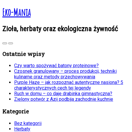
Eko-Mania
Zioła, herbaty oraz ekologiczna żywność
Ostatnie wpisy
Czy warto spożywać batony proteinowe?
Czosnek granulowany – proces produkcji, techniki
kulinarne oraz metody przechowywania
Purple Haze – jak rozpoznać autentyczne nasiona? 5
charakterystycznych cech tej legendy
Ruch w domu – co daje drabinka gimnastyczna?
Zielony potwór z Azji podbija zachodnie kuchnie
Kategorie
Bez kategorii
Herbaty